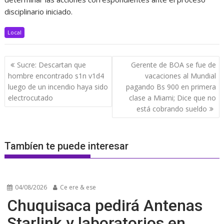
disciplinario iniciado.
Local
Navegación
Sucre: Descartan que
Gerente de BOA se fue de
de
hombre encontrado s1n v1d4
vacaciones al Mundial
entradas
luego de un incendio haya sido
pagando Bs 900 en primera
electrocutado
clase a Miami; Dice que no
está cobrando sueldo
Tambíen te puede interesar
04/08/2026
Ce ere & ese
Chuquisaca pedirá Antenas
Starlink y laboratorios en