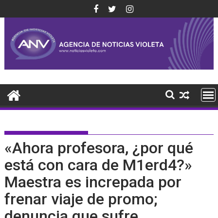
Saltar
al
contenido
«Ahora profesora, ¿por qué
está con cara de M1erd4?»
Maestra es increpada por
frenar viaje de promo;
denuncia que sufre