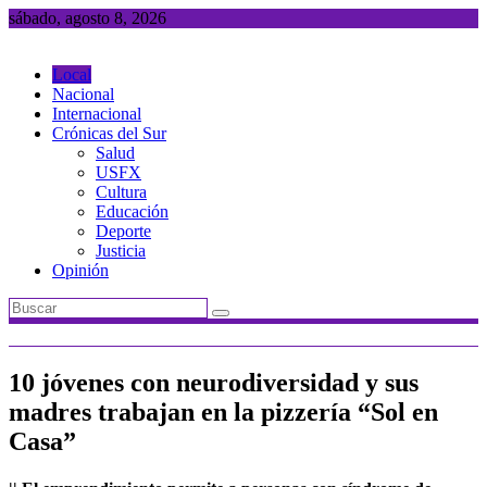
Saltar
sábado, agosto 8, 2026
al
contenido
Local
Nacional
Internacional
Crónicas del Sur
Salud
USFX
Cultura
Educación
Deporte
Justicia
Opinión
10 jóvenes con neurodiversidad y sus
madres trabajan en la pizzería “Sol en
Casa”