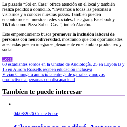
La pizzería “Sol en Casa” ofrece atención en el local y también
realiza pedidos a domicilio. “Invitamos a todas las personas a
visitarnos y a conocer nuestras pizzas. También pueden
encontrarnos en nuestras redes sociales: Instagram, Facebook y
TikTok como Pizza Sol en Casa”, indicó Alarcón.
Este emprendimiento busca
promover la inclusión laboral de
personas con neurodiversidad
, mostrando que con oportunidades
adecuadas pueden integrarse plenamente en el ámbito productivo y
social.
Local
Navegación
60 estudiantes sordos en la Unidad de Audiología, 25 en Loyola B y
15 en Aurora Rossells reciben educación inclusiva
de
Vivían Chungara anunció la entrega de garrafas y apoyos
entradas
productivos a personas con discapacidad
Tambíen te puede interesar
04/08/2026
Ce ere & ese