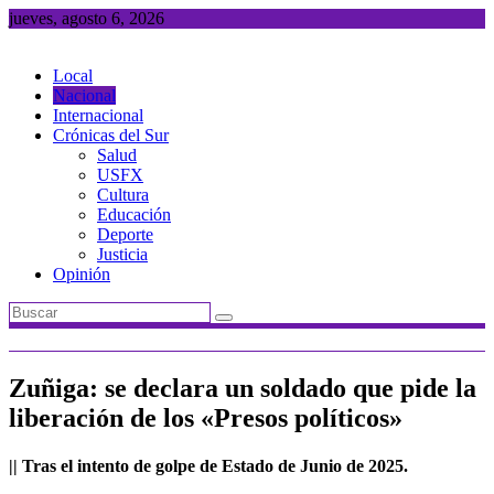
Saltar
jueves, agosto 6, 2026
al
contenido
Local
Nacional
Internacional
Crónicas del Sur
Salud
USFX
Cultura
Educación
Deporte
Justicia
Opinión
Zuñiga: se declara un soldado que pide la
liberación de los «Presos políticos»
|| Tras el intento de golpe de Estado de Junio de 2025.