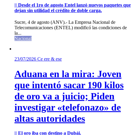
|| Desde el 1ro de agosto Entel lanzó nuevos paquetes que
dejan sin utilidad el crédito de doble carga.
Sucre, 4 de agosto (ANV).- La Empresa Nacional de
Telecomunicaciones (ENTEL) modificó las condiciones de
la...
Nacional
23/07/2026
Ce ere & ese
Aduana en la mira: Joven
que intentó sacar 190 kilos
de oro va a juicio; Piden
investigar «telefonazo» de
altas autoridades
|| El oro iba con destino a Dubái.