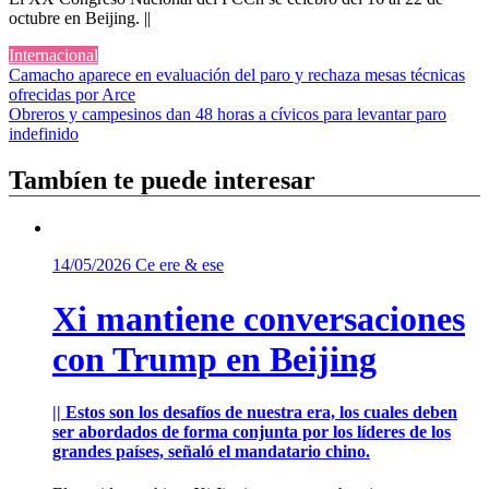
octubre en Beijing. ||
Internacional
Navegación
Camacho aparece en evaluación del paro y rechaza mesas técnicas
ofrecidas por Arce
de
Obreros y campesinos dan 48 horas a cívicos para levantar paro
entradas
indefinido
Tambíen te puede interesar
14/05/2026
Ce ere & ese
Xi mantiene conversaciones
con Trump en Beijing
|| Estos son los desafíos de nuestra era, los cuales deben
ser abordados de forma conjunta por los líderes de los
grandes países, señaló el mandatario chino.