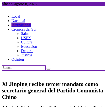
Saltar
sábado, agosto 8, 2026
al
contenido
Local
Nacional
Internacional
Crónicas del Sur
Salud
USFX
Cultura
Educación
Deporte
Justicia
Opinión
Xi Jinping recibe tercer mandato como
secretario general del Partido Comunista
Chino