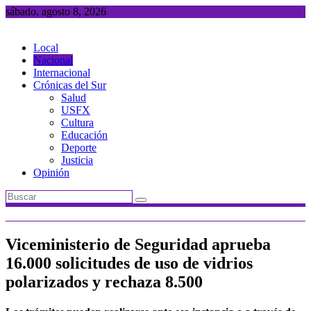
Saltar
sábado, agosto 8, 2026
al
contenido
Local
Nacional
Internacional
Crónicas del Sur
Salud
USFX
Cultura
Educación
Deporte
Justicia
Opinión
Viceministerio de Seguridad aprueba
16.000 solicitudes de uso de vidrios
polarizados y rechaza 8.500