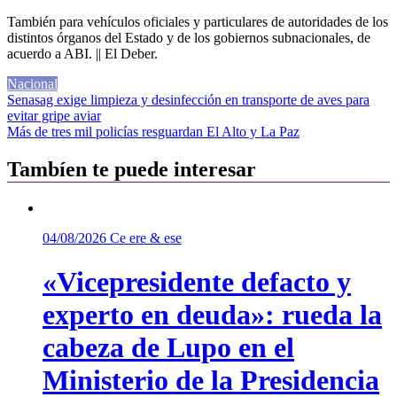
También para vehículos oficiales y particulares de autoridades de los
distintos órganos del Estado y de los gobiernos subnacionales, de
acuerdo a ABI. || El Deber.
Nacional
Navegación
Senasag exige limpieza y desinfección en transporte de aves para
evitar gripe aviar
de
Más de tres mil policías resguardan El Alto y La Paz
entradas
Tambíen te puede interesar
04/08/2026
Ce ere & ese
«Vicepresidente defacto y
experto en deuda»: rueda la
cabeza de Lupo en el
Ministerio de la Presidencia