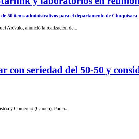
arlink y laboratorios en reunió
ión de 50 ítems administrativos para el departamento de Chuquisaca
el Arévalo, anunció la realización de...
r con seriedad del 50-50 y consid
stria y Comercio (Cainco), Paola...