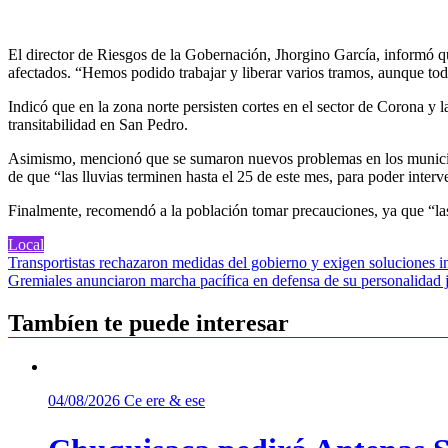
El director de Riesgos de la Gobernación, Jhorgino García, informó qu
afectados. “Hemos podido trabajar y liberar varios tramos, aunque t
Indicó que en la zona norte persisten cortes en el sector de Corona y l
transitabilidad en San Pedro.
Asimismo, mencionó que se sumaron nuevos problemas en los municipi
de que “las lluvias terminen hasta el 25 de este mes, para poder inter
Finalmente, recomendó a la población tomar precauciones, ya que “las l
Local
Navegación
Transportistas rechazaron medidas del gobierno y exigen soluciones i
Gremiales anunciaron marcha pacífica en defensa de su personalidad j
de
entradas
Tambíen te puede interesar
04/08/2026
Ce ere & ese