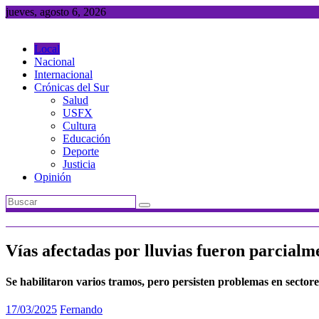
Saltar
jueves, agosto 6, 2026
al
contenido
Local
Nacional
Internacional
Crónicas del Sur
Salud
USFX
Cultura
Educación
Deporte
Justicia
Opinión
Vías afectadas por lluvias fueron parcialm
Se habilitaron varios tramos, pero persisten problemas en sectores
17/03/2025
Fernando