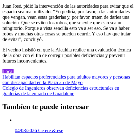
Juan José, pidió la intervención de las autoridades para evitar que el
espacio sea mal utilizado. “Yo pediría, por favor, a las autoridades
que vengan, vean estas graderías y, por favor, traten de darles una
solución. Que se eviten los robos, que se evite que esto sea un
mingitorio. Porque a vista sencilla esto va a ser eso. Se va a haber
robos y muchas otras cosas se pueden ocurrir. Y eso hay que tratar
de evitar”, concluyó.
El vecino insistió en que la Alcaldía realice una evaluación técnica
de la obra con el fin de corregir posibles deficiencias y prevenir
futuros inconvenientes.
Local
Navegación
Habilitan espacios preferenciales para adultos mayores y personas
con discapacidad en la Plaza 25 de Mayo
de
Colegio de Ingenieros observan deficiencias estructurales en
entradas
graderías de la entrada de Guadalupe
Tambíen te puede interesar
04/08/2026
Ce ere & ese