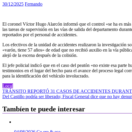
30/12/2025
Fernando
El coronel Víctor Hugo Alarcón informó que el control «se ha es más 
las tareas de supervisión en las vías de salida del departamento duran
reportados por el personal de accidentes.
Los efectivos de la unidad de accidentes realizaron la investigación so
«varón, tiene 57 años» de edad que no recibió auxilio en la vía públic
alejó de la escena después de la colisión.
El jefe policial indicó que en el caso del peatón «no existe esa parte 
testimonios en el lugar del hecho para el avance del proceso legal cor
para la identificación del vehículo involucrado.
Local
Navegación
TRÁNSITO REPORTÓ 31 CASOS DE ACCIDENTES DURANT
Del Castillo podría ser liberado; Fiscal General dice que no hay denun
de
entradas
Tambíen te puede interesar
04/08/2026
Ce ere & ese