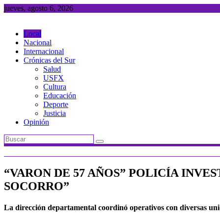
Saltar
jueves, agosto 6, 2026
al
contenido
Local
Nacional
Internacional
Crónicas del Sur
Salud
USFX
Cultura
Educación
Deporte
Justicia
Opinión
“VARON DE 57 AÑOS” POLICÍA INVE
SOCORRO”
La dirección departamental coordinó operativos con diversas unid