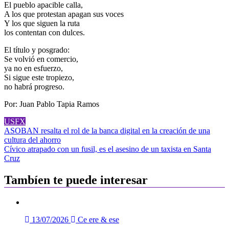
El pueblo apacible calla,
A los que protestan apagan sus voces
Y los que siguen la ruta
los contentan con dulces.
El título y posgrado:
Se volvió en comercio,
ya no en esfuerzo,
Si sigue este tropiezo,
no habrá progreso.
Por: Juan Pablo Tapia Ramos
USFX
Navegación
ASOBAN resalta el rol de la banca digital en la creación de una
cultura del ahorro
de
Cívico atrapado con un fusil, es el asesino de un taxista en Santa
entradas
Cruz
Tambíen te puede interesar
13/07/2026
Ce ere & ese