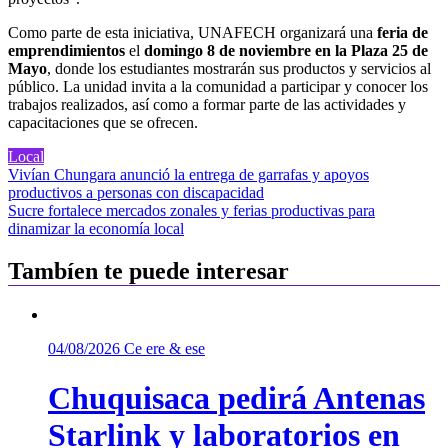
Como parte de esta iniciativa, UNAFECH organizará una
feria de
emprendimientos
el
domingo 8 de noviembre en la Plaza 25 de
Mayo
, donde los estudiantes mostrarán sus productos y servicios al
público. La unidad invita a la comunidad a participar y conocer los
trabajos realizados, así como a formar parte de las actividades y
capacitaciones que se ofrecen.
Local
Navegación
Vivían Chungara anunció la entrega de garrafas y apoyos
productivos a personas con discapacidad
de
Sucre fortalece mercados zonales y ferias productivas para
entradas
dinamizar la economía local
Tambíen te puede interesar
04/08/2026
Ce ere & ese
Chuquisaca pedirá Antenas
Starlink y laboratorios en