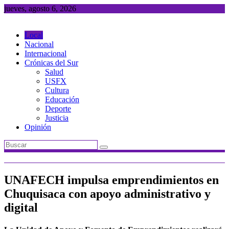
Saltar
jueves, agosto 6, 2026
al
contenido
Local
Nacional
Internacional
Crónicas del Sur
Salud
USFX
Cultura
Educación
Deporte
Justicia
Opinión
UNAFECH impulsa emprendimientos en
Chuquisaca con apoyo administrativo y
digital