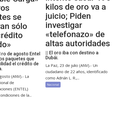
kilos de oro va a
vos
juicio; Piden
tes se
investigar
an sólo
«telefonazo» de
rédito
altas autoridades
do»
|| El oro iba con destino a
 1ro de agosto Entel
Dubái.
os paquetes que
ilidad el crédito de
La Paz, 23 de julio (ANV).- Un
a.
ciudadano de 22 años, identificado
gosto (ANV).- La
como Adrián L. R.,...
ional de
Nacional
aciones (ENTEL)
ondiciones de la...