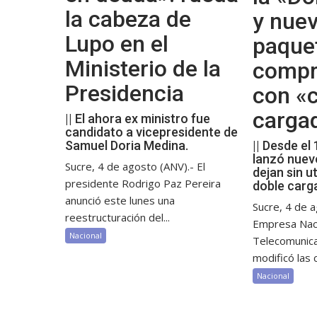
la cabeza de
y nue
Lupo en el
paque
Ministerio de la
compr
Presidencia
con «c
carga
|| El ahora ex ministro fue
candidato a vicepresidente de
Samuel Doria Medina.
|| Desde el
lanzó nuev
Sucre, 4 de agosto (ANV).- El
dejan sin ut
presidente Rodrigo Paz Pereira
doble carg
anunció este lunes una
Sucre, 4 de a
reestructuración del...
Empresa Nac
Nacional
Telecomunic
modificó las c
Nacional