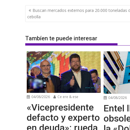
Navegación
Buscan mercados externos para 20.000 toneladas 
de
cebolla
entradas
Tambíen te puede interesar
04/08/2026
Ce ere & ese
04/08/2026
«Vicepresidente
Entel l
defacto y experto
obsol
en deuda»: rueda
la «Do