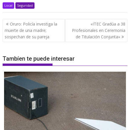
Local
Seguridad
Navegación
Oruro: Policía investiga la
«ITEC Gradúa a 38
de
muerte de una madre;
Profesionales en Ceremonia
entradas
sospechan de su pareja
de Titulación Conjunta»
Tambíen te puede interesar