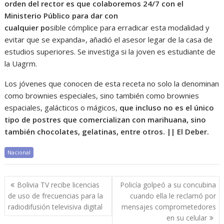
orden del rector es que colaboremos 24/7 con el
M
inisterio
Público para dar con
cualquier
po
sible
cómplice
para erradicar esta
modalidad y
evitar que se expanda», añadió el asesor legar de la casa de
estudios superiores. Se investiga si la joven es estudiante de
la Uagrm.
Los jóvenes que conocen de esta receta no solo la denominan
como brownies especiales, sino también como brownies
espaciales, galácticos o mágicos,
que incluso no es el único
tipo de postres que comercializan con marihuana, sino
también chocolates, gelatinas, entre otros. || El Deber.
Nacional
Navegación
Bolivia TV recibe licencias
Policía golpeó a su concubina
de
de uso de frecuencias para la
cuando ella le reclamó por
entradas
radiodifusión televisiva digital
mensajes comprometedores
en su celular