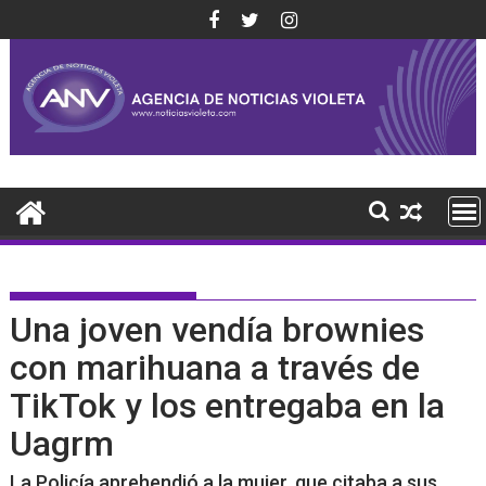
Saltar
al
contenido
Una joven vendía brownies
con marihuana a través de
TikTok y los entregaba en la
Uagrm
La Policía aprehendió a la mujer, que citaba a sus