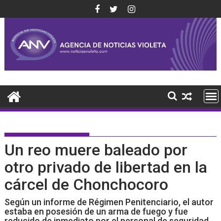
Saltar
al
contenido
Un reo muere baleado por
otro privado de libertad en la
cárcel de Chonchocoro
Según un informe de Régimen Penitenciario, el autor
estaba en posesión de un arma de fuego y fue
reducido de inmediato por el personal de seguridad.