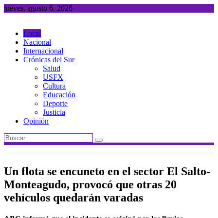
Saltar
jueves, agosto 6, 2026
al
contenido
Local
Nacional
Internacional
Crónicas del Sur
Salud
USFX
Cultura
Educación
Deporte
Justicia
Opinión
Un flota se encuneto en el sector El Salto-
Monteagudo, provocó que otras 20
vehículos quedarán varadas