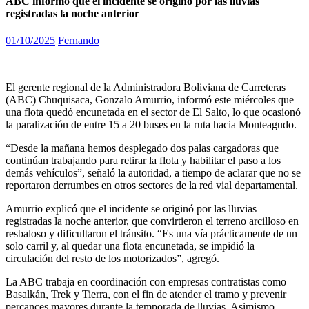
ABC informó que el incidente se originó por las lluvias
registradas la noche anterior
01/10/2025
Fernando
El gerente regional de la Administradora Boliviana de Carreteras
(ABC) Chuquisaca, Gonzalo Amurrio, informó este miércoles que
una flota quedó encunetada en el sector de El Salto, lo que ocasionó
la paralización de entre 15 a 20 buses en la ruta hacia Monteagudo.
“Desde la mañana hemos desplegado dos palas cargadoras que
continúan trabajando para retirar la flota y habilitar el paso a los
demás vehículos”, señaló la autoridad, a tiempo de aclarar que no se
reportaron derrumbes en otros sectores de la red vial departamental.
Amurrio explicó que el incidente se originó por las lluvias
registradas la noche anterior, que convirtieron el terreno arcilloso en
resbaloso y dificultaron el tránsito. “Es una vía prácticamente de un
solo carril y, al quedar una flota encunetada, se impidió la
circulación del resto de los motorizados”, agregó.
La ABC trabaja en coordinación con empresas contratistas como
Basalkán, Trek y Tierra, con el fin de atender el tramo y prevenir
percances mayores durante la temporada de lluvias. Asimismo,