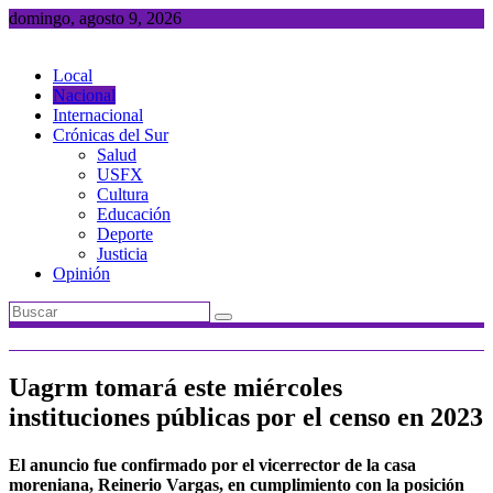
Saltar
domingo, agosto 9, 2026
al
contenido
Local
Nacional
Internacional
Crónicas del Sur
Salud
USFX
Cultura
Educación
Deporte
Justicia
Opinión
Uagrm tomará este miércoles
instituciones públicas por el censo en 2023
El anuncio fue confirmado por el vicerrector de la casa
moreniana, Reinerio Vargas, en cumplimiento con la posición