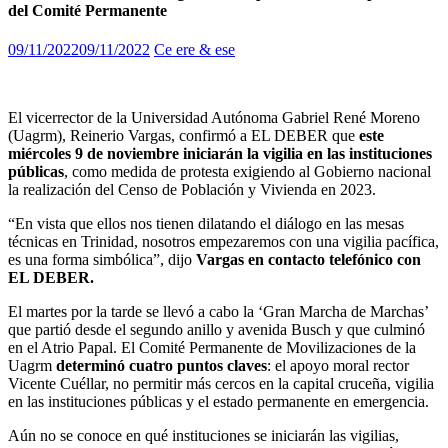
del Comité Permanente
09/11/2022
09/11/2022
Ce ere & ese
El vicerrector de la Universidad Autónoma Gabriel René Moreno
(Uagrm), Reinerio Vargas, confirmó a EL DEBER que
este
miércoles 9 de noviembre
iniciarán la vigilia en las instituciones
públicas
, como medida de protesta exigiendo al Gobierno nacional
la realización del Censo de Población y Vivienda en 2023.
“En vista que ellos nos tienen dilatando el diálogo en las mesas
técnicas en Trinidad, nosotros empezaremos con una vigilia pacífica,
es una forma simbólica”, dijo
Vargas en contacto telefónico con
EL DEBER.
El martes por la tarde se llevó a cabo la ‘Gran Marcha de Marchas’
que partió desde el segundo anillo y avenida Busch y que culminó
en el Atrio Papal. El Comité Permanente de Movilizaciones de la
Uagrm
determinó cuatro puntos claves
: el apoyo moral rector
Vicente Cuéllar, no permitir más cercos en la capital cruceña, vigilia
en las instituciones públicas y el estado permanente en emergencia.
Aún no se conoce en qué instituciones se iniciarán las vigilias,