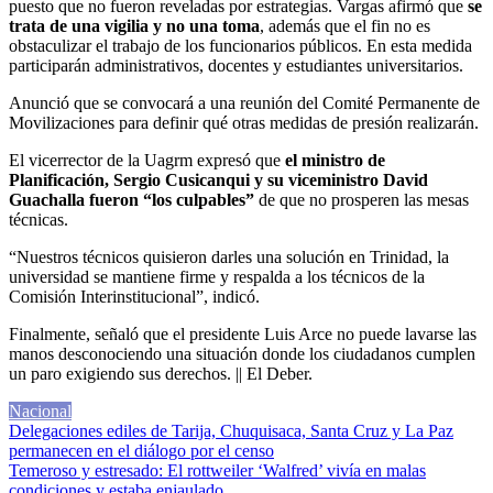
puesto que no fueron reveladas por estrategias. Vargas afirmó que
se
trata de una vigilia y no una toma
, además que el fin no es
obstaculizar el trabajo de los funcionarios públicos. En esta medida
participarán administrativos, docentes y estudiantes universitarios.
Anunció que se convocará a una reunión del Comité Permanente de
Movilizaciones para definir qué otras medidas de presión realizarán.
El vicerrector de la Uagrm expresó que
el ministro de
Planificación, Sergio Cusicanqui y su viceministro David
Guachalla fueron “los culpables”
de que no prosperen las mesas
técnicas.
“Nuestros técnicos quisieron darles una solución en Trinidad, la
universidad se mantiene firme y respalda a los técnicos de la
Comisión Interinstitucional”, indicó.
Finalmente, señaló que el presidente Luis Arce no puede lavarse las
manos desconociendo una situación donde los ciudadanos cumplen
un paro exigiendo sus derechos. || El Deber.
Nacional
Navegación
Delegaciones ediles de Tarija, Chuquisaca, Santa Cruz y La Paz
permanecen en el diálogo por el censo
de
Temeroso y estresado: El rottweiler ‘Walfred’ vivía en malas
condiciones y estaba enjaulado