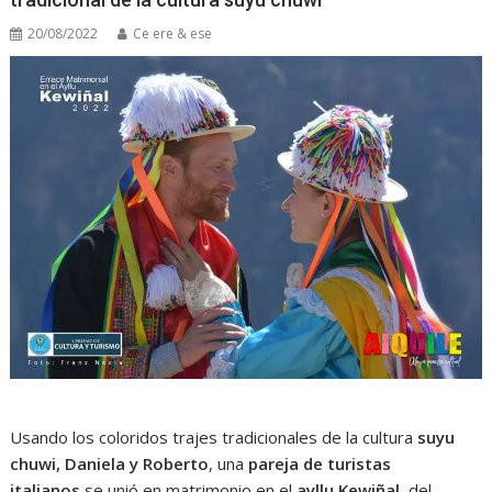
20/08/2022
Ce ere & ese
Usando los coloridos trajes tradicionales de la cultura
suyu
chuwi,
Daniela y Roberto
, una
pareja de turistas
italianos
se unió en matrimonio en el
ayllu Kewiñal,
del