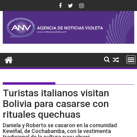
Saltar
al
contenido
Turistas italianos visitan
Bolivia para casarse con
rituales quechuas
Daniela y Roberto se casaron en la comunidad
Kewiñal, de Cochabamba, con la vestimenta
tradicional de la cultura suyu chuwi