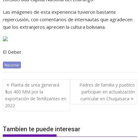
Las imágenes de esta experiencia tuvieron bastante
repercusión, con comentarios de internautas que agradecen
que los extranjeros aprecien la cultura boliviana.
El Deber.
Nacional
Navegación
Planta de urea generará
Padres de familia y pueblos
de
$us 400 MM por la
participan en actualización
entradas
exportación de fertilizantes en
curricular en Chuquisaca
2022
Tambíen te puede interesar