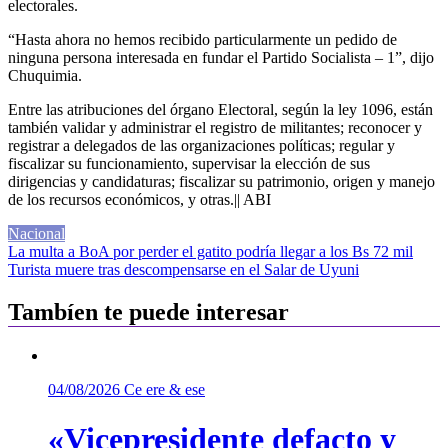
electorales.
“Hasta ahora no hemos recibido particularmente un pedido de
ninguna persona interesada en fundar el Partido Socialista – 1”, dijo
Chuquimia.
Entre las atribuciones del órgano Electoral, según la ley 1096, están
también validar y administrar el registro de militantes; reconocer y
registrar a delegados de las organizaciones políticas; regular y
fiscalizar su funcionamiento, supervisar la elección de sus
dirigencias y candidaturas; fiscalizar su patrimonio, origen y manejo
de los recursos económicos, y otras.|| ABI
Nacional
Navegación
La multa a BoA por perder el gatito podría llegar a los Bs 72 mil
Turista muere tras descompensarse en el Salar de Uyuni
de
entradas
Tambíen te puede interesar
04/08/2026
Ce ere & ese
«Vicepresidente defacto y