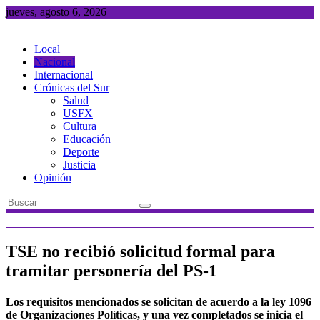
Saltar
jueves, agosto 6, 2026
al
contenido
Local
Nacional
Internacional
Crónicas del Sur
Salud
USFX
Cultura
Educación
Deporte
Justicia
Opinión
TSE no recibió solicitud formal para
tramitar personería del PS-1
Los requisitos mencionados se solicitan de acuerdo a la ley 1096
de Organizaciones Políticas, y una vez completados se inicia el