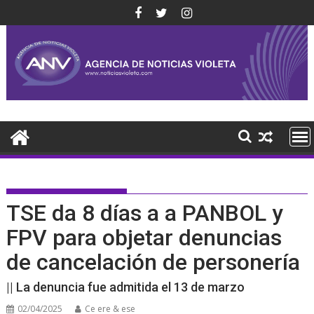
Saltar
al
contenido
TSE da 8 días a a PANBOL y
FPV para objetar denuncias
de cancelación de personería
|| La denuncia fue admitida el 13 de marzo
02/04/2025
Ce ere & ese