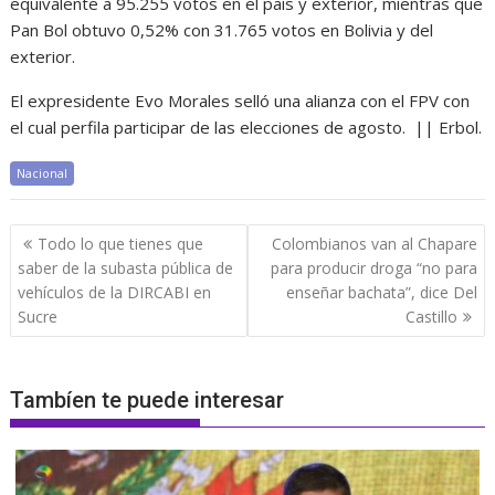
equivalente a 95.255 votos en el país y exterior, mientras que
Pan Bol obtuvo 0,52% con 31.765 votos en Bolivia y del
exterior.
El expresidente Evo Morales selló una alianza con el FPV con
el cual perfila participar de las elecciones de agosto. || Erbol.
Nacional
Navegación
Todo lo que tienes que
Colombianos van al Chapare
de
saber de la subasta pública de
para producir droga “no para
entradas
vehículos de la DIRCABI en
enseñar bachata”, dice Del
Sucre
Castillo
Tambíen te puede interesar