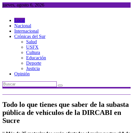
Saltar
jueves, agosto 6, 2026
al
contenido
Local
Nacional
Internacional
Crónicas del Sur
Salud
USFX
Cultura
Educación
Deporte
Justicia
Opinión
Todo lo que tienes que saber de la subasta
pública de vehículos de la DIRCABI en
Sucre