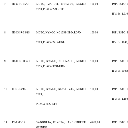
7
JD-CH-C-55/21
MOTO, MARUTI, MT150-20, NEGRO,
180,00
IMPUESTO: Bs
2010, PLACA 2790-TDS
ITV: Bs. 1.010
8
JD-CH-R-33/15
MOTO, KYNGO, KG125B-III-D, ROJO
100,00
IMPUESTO: Bs
2009, PLACA 2412-UNL
ITV: Bs. 1040
9
JD-CH-G-05/21
MOTO, KYNGO, KG135-ADIII, NEGRO,
100,00
IMPUESTO: Bs
2015, PLACA 3891-UBB
ITV: Bs. 850,
10
CH-C-36/15
MOTO, KYNGO, KG250GY-C2, NEGRO,
100,00
IMPUESTO: Bs
2009,
ITV: Bs. 1.180
PLACA 2627-EPR
11
PT-X-89/17
VAGONETA, TOYOTA, LAND CRUISER,
4.600,00
IMPUESTO: Bs
GUINDO