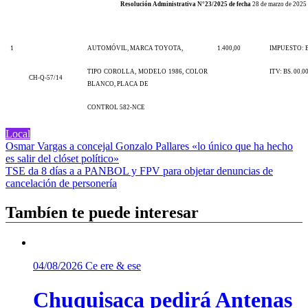
Resolución Administrativa N°23/2025 de fecha
28 de marzo de 2025
1
AUTOMÓVIL, MARCA TOYOTA,
1.400,00
IMPUESTO: BS
TIPO COROLLA, MODELO 1986, COLOR
ITV: BS. 00.0
CH-Q-57/14
BLANCO, PLACA DE
CONTROL 582-NCE
Local
Navegación
Osmar Vargas a concejal Gonzalo Pallares «lo único que ha hecho
es salir del clóset político»
de
TSE da 8 días a a PANBOL y FPV para objetar denuncias de
entradas
cancelación de personería
Tambíen te puede interesar
04/08/2026
Ce ere & ese
Chuquisaca pedirá Antenas