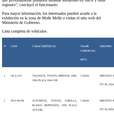
que próximamente podamos subastar inmuebles en Sucre y otras
regiones”, concluyó el funcionario.
Para mayor información, los interesados pueden acudir a la
exhibición en la zona de Molle Molle o visitar el sitio web del
Ministerio de Gobierno.
Lista completa de vehículos
N°
CASO
CARACTERÍSTICAS
VALOR
ADEUDOS
COMERCIAL
($US.)
1
CH-A-4/23
VAGONETA, TOYOTA, SPRINTER, GRIS,
2.350,00
IMPUESTO: Bs
1998, PLACA 1944-CNR
ITV: Bs. 230,
2
CB-V-402/08
AUTOMÓVIL, TOYOTA, COROLLA,
1.300,00
IMPUESTO
B
BLANCO (REPINTADO), 1994, PLACA
ITV: Bs. 890,
1879-EBG