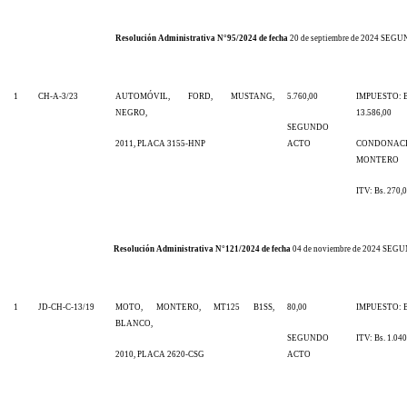
Resolución Administrativa N°95/2024 de fecha
20 de septiembre de 2024 SE
1
CH-A-3/23
AUTOMÓVIL, FORD, MUSTANG,
5.760,00
IMPUESTO: B
NEGRO,
13.586,00
SEGUNDO
2011, PLACA 3155-HNP
ACTO
CONDONAC
MONTERO
ITV: Bs. 270,
Resolución Administrativa N°121/2024 de fecha
04 de noviembre de 2024 SE
1
JD-CH-C-13/19
MOTO, MONTERO, MT125 B1SS,
80,00
IMPUESTO: Bs
BLANCO,
SEGUNDO
ITV: Bs. 1.040
2010, PLACA 2620-CSG
ACTO