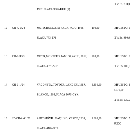
ITV: Bs. 730,
1997, PLACA 3602-KUU (1)
12
CH-A-2/24
MOTO, HONDA, STRADA, ROJO, 1998,
100,00
IMPUESTO: Bs
PLACA 773-TPE
ITV: Bs. 990,
13
CH-R-3/23
MOTO, MONTERO, FAM150, AZUL, 2017,
200,00
IMPUESTO: B
PLACA 4578-SFT
ITV: BS. 400,
14
CH-L-1/24
VAGONETA, TOYOTA, LAND CRUISER,
5.350,00
IMPUESTO: B
4.870,00
BLANCO, 1996, PLACA 3075-GYK
ITV: BS. 330,
15
JD-CH-A-41/21
AUTOMÓVIL, FIAT, UNO, VERDE, 2016,
2.900,00
IMPUESTO: 
PUDO
PLACA 4107-XTE