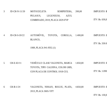
3
JD-CH-N-11/20
MOTOCICLETA SEMIPISTERA,
200,00
IMPUESTO
B
PEGASUS, LEGEND250, AZUL
ITV: Bs. 630,
COMBINADO, 2019, PLACA 5029-FYP
4
JD-CH-S-59/22
AUTOMÓVIL, TOYOTA, COROLLA,
1.400,00
IMPUESTO: Bs
BLANCO,
ITV: Bs. 330.
1989, PLACA 941-PZG (1)
5
CH-E-63/11
VEHÍCULO CLASE VAGONETA, MARCA
1.850,00
IMPUESTO: Bs
TOYOTA, TIPO CALDINA, COLOR GRIS,
ITV: Bs. 1.090
CON PLACA DE CONTROL 1918-CUL
6
CH-B-1/24
VAGONETA, NISSAN, ROGUE, PLATA,
4.850,00
IMPUESTO: Bs
2013, PLACA 3605-YFT
ITV: Bs. 130,