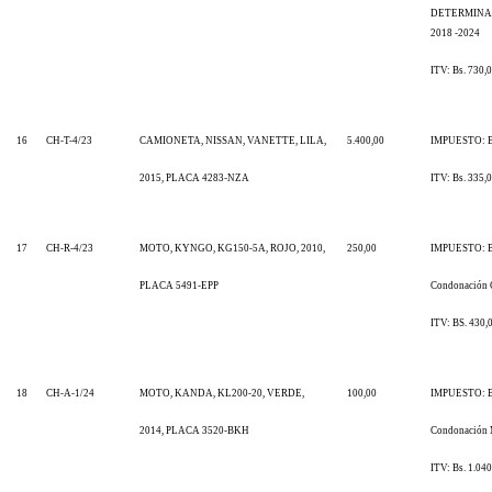
DETERMINA
2018 -2024
ITV: Bs. 730,
16
CH-T-4/23
CAMIONETA, NISSAN, VANETTE, LILA,
5.400,00
IMPUESTO: Bs
2015, PLACA 4283-NZA
ITV: Bs. 335,
17
CH-R-4/23
MOTO, KYNGO, KG150-5A, ROJO, 2010,
250,00
IMPUESTO: Bs
PLACA 5491-EPP
Condonación 
ITV: BS. 430,
18
CH-A-1/24
MOTO, KANDA, KL200-20, VERDE,
100,00
IMPUESTO: Bs
2014, PLACA 3520-BKH
Condonación 
ITV: Bs. 1.040