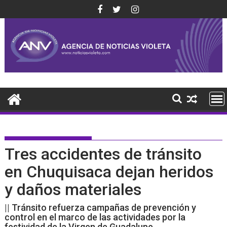
Saltar
al
contenido
Tres accidentes de tránsito
en Chuquisaca dejan heridos
y daños materiales
|| Tránsito refuerza campañas de prevención y
control en el marco de las actividades por la
festividad de la Virgen de Guadalupe