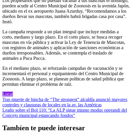
Los propietarios que no puedan vacunar a sus mascotas el domingo,
pueden acudir al Centro Municipal de Zoonosis en la avenida Japón,
ubicado en el ex aeropuerto Juana Azurduy, “Recomendamos a los
dueños llevar sus mascotas, también habrá brigadas casa por casa”.
Instó.
La campaña responde a un plan integral que incluye medidas a
corto, mediano y largo plazo. En el corto plazo, se busca recoger
mascotas en vía pública y activar la Ley de Tenencia de Mascotas,
con registros de animales y aplicación de sanciones económicas a
dueños irresponsables. Además, se contempla el traslado de
animales a Puca Pucca.
En el mediano plazo, se reforzarán campañas de vacunación y se
incrementará el personal y equipamiento del Centro Municipal de
Zoonosis. A largo plazo, se planean políticas de salud pública que
permitan eliminar el problema de raíz.
Local
Navegación
Tras muerte de hincha de “The strongest” alcaldía anunció mayores
controles y clausuras de locales en la av. las Américas
de
Leaño sobre el Bol 110: “La ALP sigue mismo modus operandi del
entradas
Concejo municipal estancando fondos”
Tambíen te puede interesar