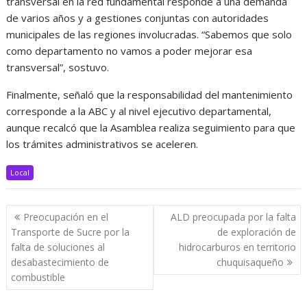
transversal en la red fundamental responde a una demanda
de varios años y a gestiones conjuntas con autoridades
municipales de las regiones involucradas. “Sabemos que solo
como departamento no vamos a poder mejorar esa
transversal”, sostuvo.
Finalmente, señaló que la responsabilidad del mantenimiento
corresponde a la ABC y al nivel ejecutivo departamental,
aunque recalcó que la Asamblea realiza seguimiento para que
los trámites administrativos se aceleren.
Local
Navegación
Preocupación en el
ALD preocupada por la falta
de
Transporte de Sucre por la
de exploración de
entradas
falta de soluciones al
hidrocarburos en territorio
desabastecimiento de
chuquisaqueño
combustible