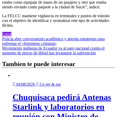
estaba como equipaje de mano de un pasajero y otro que estaba
siendo enviado como paquete a la ciudad de Sucre”, indicó.
La FELCC mantiene vigilancia en terminales y puntos de tránsito
con el objetivo de identificar y neutralizar este tipo de actividades
ilícitas.
Local
Navegación
Policía abre conversatorio académico y aborda estrategias para
enfrentar el «fenómeno criminal»
de
Movimiento indígena de Ecuador va al paro nacional contra el
entradas
aumento de precio de diésel tras levantarse la subvención
Tambíen te puede interesar
04/08/2026
Ce ere & ese
Chuquisaca pedirá Antenas
Starlink y laboratorios en
reunión con Ministro de