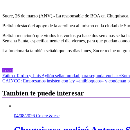
Sucre, 26 de marzo (ANV).- La responsable de BOA en Chuquisaca, No
Beltrán destacó el apoyo de la aerolínea al turismo en la ciudad de Suc
Beltrán mencionó que «todos los vuelos ya hace dos semanas se ha llen
Semana Santa, específicamente el día viernes, para que puedan conoce
La funcionaria también señaló que los días lunes, Sucre recibe un g
Local
Navegación
Fátima Tardío y Luis Ayllón sellan unidad para segunda vuelta: «So
CAINCO: Empresarios insisten con ley «antibloqueos» y condenan pro
de
entradas
Tambíen te puede interesar
04/08/2026
Ce ere & ese
Chuquisaca pedirá Antenas St