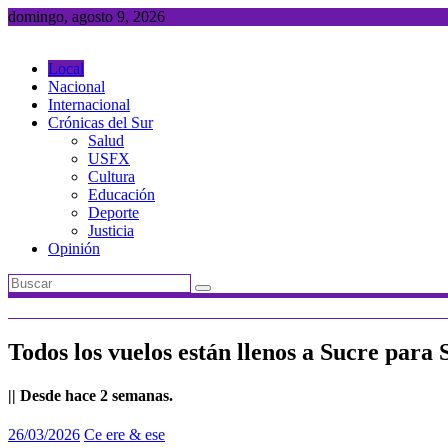
Saltar
domingo, agosto 9, 2026
al
contenido
Local
Nacional
Internacional
Crónicas del Sur
Salud
USFX
Cultura
Educación
Deporte
Justicia
Opinión
Todos los vuelos están llenos a Sucre par
|| Desde hace 2 semanas.
26/03/2026
Ce ere & ese