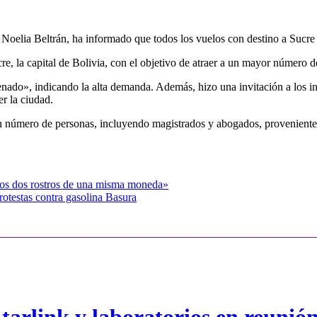
elia Beltrán, ha informado que todos los vuelos con destino a Sucre
re, la capital de Bolivia, con el objetivo de atraer a un mayor número de
ado», indicando la alta demanda. Además, hizo una invitación a los inte
r la ciudad.
ran número de personas, incluyendo magistrados y abogados, provenient
mos dos rostros de una misma moneda»
testas contra gasolina Basura
arlink y laboratorios en reunió