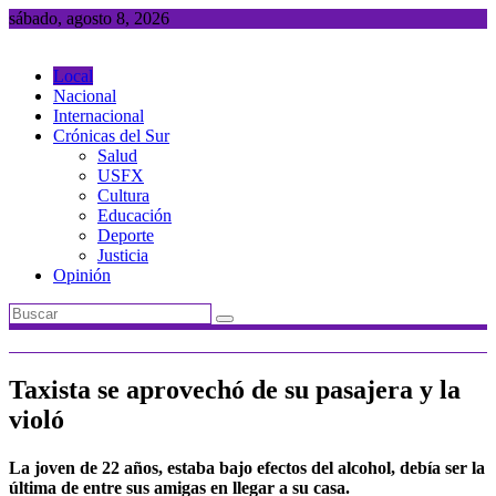
Saltar
sábado, agosto 8, 2026
al
contenido
Local
Nacional
Internacional
Crónicas del Sur
Salud
USFX
Cultura
Educación
Deporte
Justicia
Opinión
Taxista se aprovechó de su pasajera y la
violó
La joven de 22 años, estaba bajo efectos del alcohol, debía ser la
última de entre sus amigas en llegar a su casa.