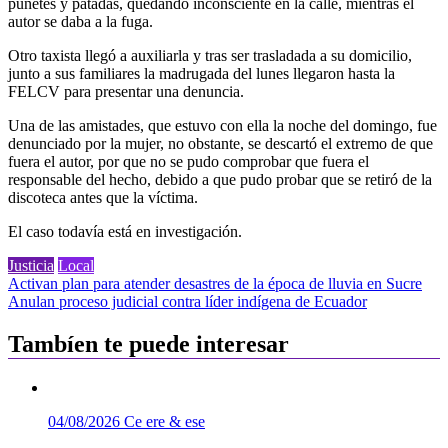
puñetes y patadas, quedando inconsciente en la calle, mientras el
autor se daba a la fuga.
Otro taxista llegó a auxiliarla y tras ser trasladada a su domicilio,
junto a sus familiares la madrugada del lunes llegaron hasta la
FELCV para presentar una denuncia.
Una de las amistades, que estuvo con ella la noche del domingo, fue
denunciado por la mujer, no obstante, se descartó el extremo de que
fuera el autor, por que no se pudo comprobar que fuera el
responsable del hecho, debido a que pudo probar que se retiró de la
discoteca antes que la víctima.
El caso todavía está en investigación.
Justicia
Local
Navegación
Activan plan para atender desastres de la época de lluvia en Sucre
Anulan proceso judicial contra líder indígena de Ecuador
de
entradas
Tambíen te puede interesar
04/08/2026
Ce ere & ese