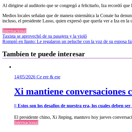
Al dirigirse al auditorio que se congregó a felicitarlo, Iza recordó qu
Medios locales señalan que de manera sistemática la Conaie ha denunc
incluso, el presidente Lasso, quien expresó que quería ver a Iza en la c
Internacional
Navegación
Taxista se aprovechó de su pasajera y la violó
Rompió en llanto: Le regalaron un peluche con la voz de su esposa fa
de
entradas
Tambíen te puede interesar
14/05/2026
Ce ere & ese
Xi mantiene conversaciones 
|| Estos son los desafíos de nuestra era, los cuales deben s
El presidente chino, Xi Jinping, mantuvo hoy jueves conversac
Internacional