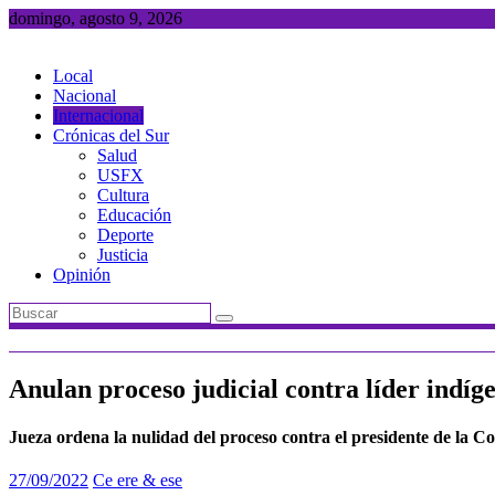
Saltar
domingo, agosto 9, 2026
al
contenido
Local
Nacional
Internacional
Crónicas del Sur
Salud
USFX
Cultura
Educación
Deporte
Justicia
Opinión
Anulan proceso judicial contra líder indí
Jueza ordena la nulidad del proceso contra el presidente de la C
27/09/2022
Ce ere & ese