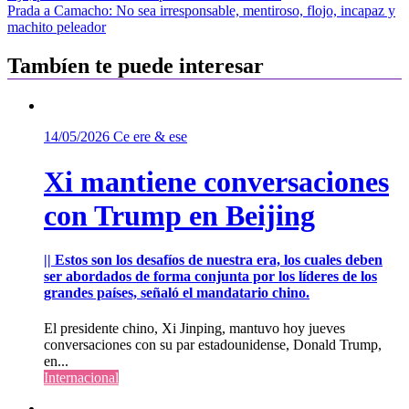
de
Prada a Camacho: No sea irresponsable, mentiroso, flojo, incapaz y
entradas
machito peleador
Tambíen te puede interesar
14/05/2026
Ce ere & ese
Xi mantiene conversaciones
con Trump en Beijing
|| Estos son los desafíos de nuestra era, los cuales deben
ser abordados de forma conjunta por los líderes de los
grandes países, señaló el mandatario chino.
El presidente chino, Xi Jinping, mantuvo hoy jueves
conversaciones con su par estadounidense, Donald Trump,
en...
Internacional