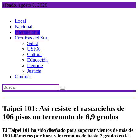
Saltar
sábado, agosto 8, 2026
al
contenido
Local
Nacional
Internacional
Crónicas del Sur
Salud
USFX
Cultura
Educación
Deporte
Justicia
Opinión
Taipei 101: Así resiste el rascacielos de
106 pisos un terremoto de 6,9 grados
El Taipei 101 ha sido diseñado para soportar vientos de más de
150 kilómetros por hora y terremotos de hasta 7 grados en la