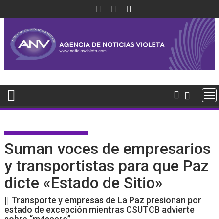
Saltar
al
contenido
Suman voces de empresarios
y transportistas para que Paz
dicte «Estado de Sitio»
|| Transporte y empresas de La Paz presionan por
estado de excepción mientras CSUTCB advierte
sobre “m4sacre”