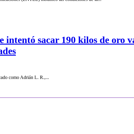
intentó sacar 190 kilos de oro va
ades
cado como Adrián L. R.,...