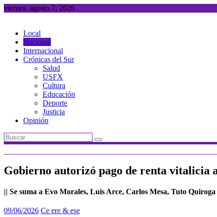
Saltar
viernes, agosto 7, 2026
al
contenido
Local
Nacional
Internacional
Crónicas del Sur
Salud
USFX
Cultura
Educación
Deporte
Justicia
Opinión
Gobierno autorizó pago de renta vitalicia 
|| Se suma a Evo Morales, Luis Arce, Carlos Mesa, Tuto Quiroga 
09/06/2026
Ce ere & ese