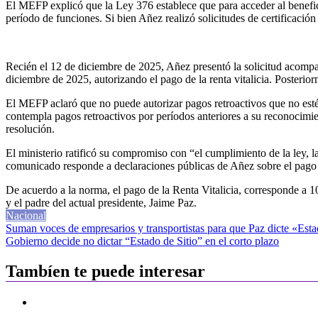
El MEFP explicó que la Ley 376 establece que para acceder al beneficio
período de funciones. Si bien Añez realizó solicitudes de certificació
Recién el 12 de diciembre de 2025, Añez presentó la solicitud acompañ
diciembre de 2025, autorizando el pago de la renta vitalicia. Posterior
El MEFP aclaró que no puede autorizar pagos retroactivos que no estén
contempla pagos retroactivos por períodos anteriores a su reconocimien
resolución.
El ministerio ratificó su compromiso con “el cumplimiento de la ley, la
comunicado responde a declaraciones públicas de Añez sobre el pago d
De acuerdo a la norma, el pago de la Renta Vitalicia, corresponde a 
y el padre del actual presidente, Jaime Paz.
Nacional
Navegación
Suman voces de empresarios y transportistas para que Paz dicte «Esta
Gobierno decide no dictar “Estado de Sitio” en el corto plazo
de
entradas
Tambíen te puede interesar