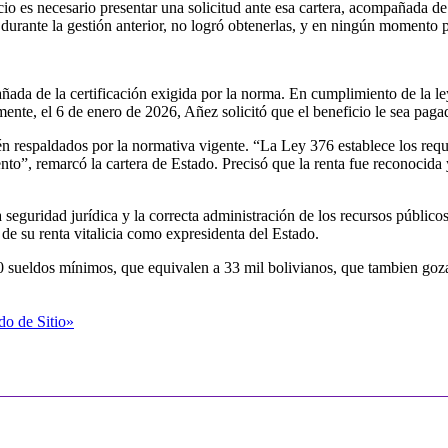
 es necesario presentar una solicitud ante esa cartera, acompañada de u
n durante la gestión anterior, no logró obtenerlas, y en ningún momento 
ada de la certificación exigida por la norma. En cumplimiento de la le
mente, el 6 de enero de 2026, Añez solicitó que el beneficio le sea paga
 respaldados por la normativa vigente. “La Ley 376 establece los requisi
to”, remarcó la cartera de Estado. Precisó que la renta fue reconocida 
 seguridad jurídica y la correcta administración de los recursos público
e su renta vitalicia como expresidenta del Estado.
10 sueldos mínimos, que equivalen a 33 mil bolivianos, que tambien go
do de Sitio»