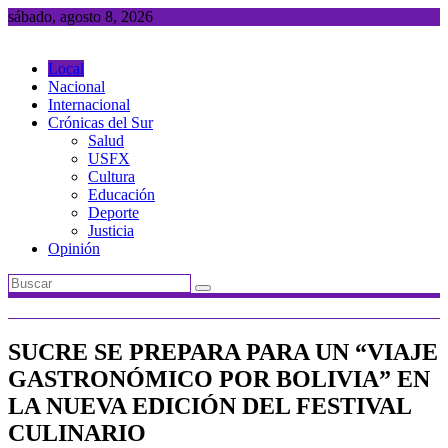
Saltar
sábado, agosto 8, 2026
al
contenido
Local
Nacional
Internacional
Crónicas del Sur
Salud
USFX
Cultura
Educación
Deporte
Justicia
Opinión
SUCRE SE PREPARA PARA UN “VIAJE
GASTRONÓMICO POR BOLIVIA” EN
LA NUEVA EDICIÓN DEL FESTIVAL
CULINARIO