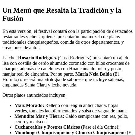
Un Menú que Resalta la Tradición y la
Fusión
En esta versión, el festival contará con la participación de destacados
restaurantes y chefs, quienes presentarán una mezcla de platos
tradicionales chuquisaqueños, comida de otros departamentos, y
creaciones de autor.
La chef
Rosario Rodríguez
(Casa Rodríguez) presentará un ají de
lisa con costilla de cerdo ahumado coronado con hilos crocantes de
charque, además de canelones con Huancaína de pollo y postre
manjar real de almendra. Por su parte,
María Nela Balda
(El
Hornito) ofrecerá una «trilogía de sabores» que incluye salteñas,
empanadas Santa Clara y leche nevada.
Otros platos anunciados incluyen:
Maíz Morado:
Relleno con lengua anticuchada, hojas
verdes, tomates lactofermentados y salsa de yagua de maní.
Menudito Mar y Tierra:
Caldo semipicante con res, pollo,
cerdo y mariscos.
Cuchareables y Postres Clásicos
(Pase el día Carinel).
Mondongo Chuquisaqueño y Chorizo Chuquisaqueño
(El