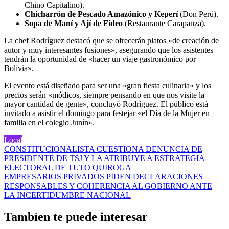
Chino Capitalino).
Chicharrón de Pescado Amazónico y Keperí
(Don Perú).
Sopa de Maní y Ají de Fideo
(Restaurante Carapanza).
La chef Rodríguez destacó que se ofrecerán platos «de creación de
autor y muy interesantes fusiones», asegurando que los asistentes
tendrán la oportunidad de «hacer un viaje gastronómico por
Bolivia».
El evento está diseñado para ser una «gran fiesta culinaria» y los
precios serán «módicos, siempre pensando en que nos visite la
mayor cantidad de gente», concluyó Rodríguez. El público está
invitado a asistir el domingo para festejar «el Día de la Mujer en
familia en el colegio Junín».
Local
Navegación
CONSTITUCIONALISTA CUESTIONA DENUNCIA DE
PRESIDENTE DE TSJ Y LA ATRIBUYE A ESTRATEGIA
de
ELECTORAL DE TUTO QUIROGA
entradas
EMPRESARIOS PRIVADOS PIDEN DECLARACIONES
RESPONSABLES Y COHERENCIA AL GOBIERNO ANTE
LA INCERTIDUMBRE NACIONAL
Tambíen te puede interesar