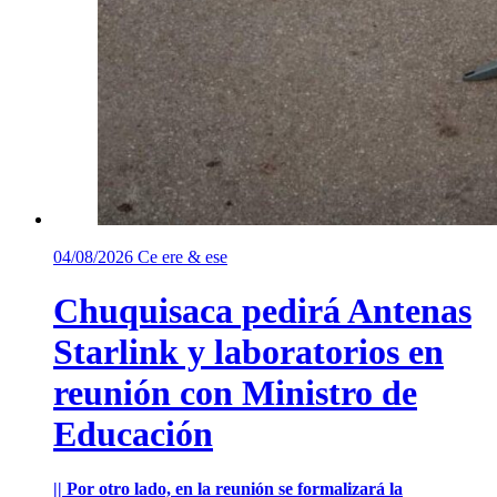
04/08/2026
Ce ere & ese
Chuquisaca pedirá Antenas
Starlink y laboratorios en
reunión con Ministro de
Educación
|| Por otro lado, en la reunión se formalizará la