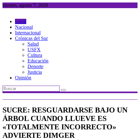
Saltar
viernes, agosto 7, 2026
al
contenido
Local
Nacional
Internacional
Crónicas del Sur
Salud
USFX
Cultura
Educación
Deporte
Justicia
Opinión
SUCRE: RESGUARDARSE BAJO UN
ÁRBOL CUANDO LLUEVE ES
«TOTALMENTE INCORRECTO»
ADVIERTE DIMGER