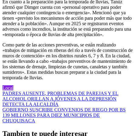
En cuanto a la preparación para la temporada de lluvias, Tanúz
afirmó que Dimger cuenta con «personal operativo para poder
atender cualquier contingencia o emergencia». Mencionó que ya
tienen «previsto los mecanismos de acción para poder más que todo
atender a la población». Aunque en 2025 se registraron eventos
adversos como incendios, la institución se está preparando para una
«temporada o época de lluvias de alta precipitación».
Como parte de las acciones preventivas, se están realizando
«trabajos de mitigación en riberas del río a través de construcción de
muros de contención» en los distritos rurales 6, 7 y 8. En la ciudad,
se están llevando a cabo «trabajos preventivos de mantenimiento de
los sistemas de drenaje, limpiezas de cunetas, canaletas y también
sumideros». Estas medidas buscan preparar a la ciudad para la
temporada de lluvias.
Local
Navegación
PADRES AUSENTE, PROBLEMAS DE PAREJAS Y EL
ALCOHOL ORILLAN A JÓVENES A LA DEPRESIÓN
de
DETECTA LA ALCALDÍA
entradas
GOBIERNO SUSCRIBE CONVENIOS DE RIEGO POR BS
139 MILLONES PARA DIEZ MUNICIPIOS DE
CHUQUISACA
Tambíen te puede interesar