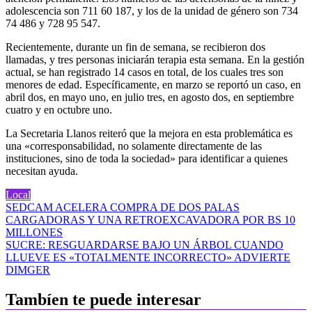
adolescencia son 711 60 187, y los de la unidad de género son 734
74 486 y 728 95 547.
Recientemente, durante un fin de semana, se recibieron dos
llamadas, y tres personas iniciarán terapia esta semana. En la gestión
actual, se han registrado 14 casos en total, de los cuales tres son
menores de edad. Específicamente, en marzo se reportó un caso, en
abril dos, en mayo uno, en julio tres, en agosto dos, en septiembre
cuatro y en octubre uno.
La Secretaria Llanos reiteró que la mejora en esta problemática es
una «corresponsabilidad, no solamente directamente de las
instituciones, sino de toda la sociedad» para identificar a quienes
necesitan ayuda.
Local
Navegación
SEDCAM ACELERA COMPRA DE DOS PALAS
CARGADORAS Y UNA RETROEXCAVADORA POR BS 10
de
MILLONES
entradas
SUCRE: RESGUARDARSE BAJO UN ÁRBOL CUANDO
LLUEVE ES «TOTALMENTE INCORRECTO» ADVIERTE
DIMGER
Tambíen te puede interesar