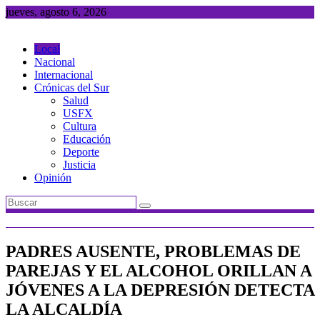
Saltar
jueves, agosto 6, 2026
al
contenido
Local
Nacional
Internacional
Crónicas del Sur
Salud
USFX
Cultura
Educación
Deporte
Justicia
Opinión
PADRES AUSENTE, PROBLEMAS DE
PAREJAS Y EL ALCOHOL ORILLAN A
JÓVENES A LA DEPRESIÓN DETECTA
LA ALCALDÍA