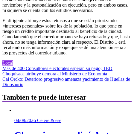
noviembre y la peatonalización en ejecución, pero en ambos casos,
ni siquiera se cuenta con los estudios necesarios.
El dirigente atribuye estos retrasos a que se están priorizando
«intereses personales» sobre los de la población, lo que pone en
riesgo un crédito importante destinado al beneficio de la ciudad.
Cano lamentó que el corredor urbano se haya retrasado y que, hasta
ahora, no se tenga información clara al respecto. El Distrito 1 está
recabando más información y exige que se dé una atención seria a
los proyectos del corredor urbano.
Local
Navegación
Más de 400 Consultores electorales esperan su pago; TED
Chuquisaca atribuye demora al Ministerio de Economía
de
Cal Orcko: Deterioro progresivo amenaza yacimiento de Huellas de
entradas
Dinosaurio
Tambíen te puede interesar
04/08/2026
Ce ere & ese