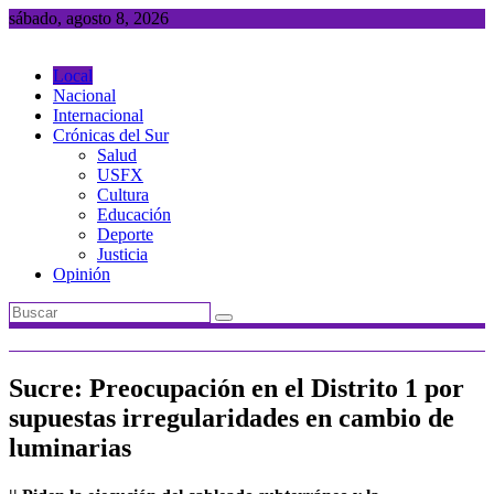
Saltar
sábado, agosto 8, 2026
al
contenido
Local
Nacional
Internacional
Crónicas del Sur
Salud
USFX
Cultura
Educación
Deporte
Justicia
Opinión
Sucre: Preocupación en el Distrito 1 por
supuestas irregularidades en cambio de
luminarias