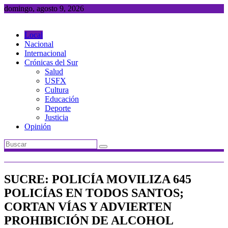
Saltar
domingo, agosto 9, 2026
al
contenido
Local
Nacional
Internacional
Crónicas del Sur
Salud
USFX
Cultura
Educación
Deporte
Justicia
Opinión
SUCRE: POLICÍA MOVILIZA 645
POLICÍAS EN TODOS SANTOS;
CORTAN VÍAS Y ADVIERTEN
PROHIBICIÓN DE ALCOHOL