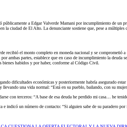
 públicamente a Edgar Valverde Mamani por incumplimiento de un prést
n la ciudad de El Alto. La denunciante sostiene que, pese a múltiples
e recibió el monto completo en moneda nacional y se comprometió a de
o por ambas partes, establece que en caso de incumplimiento la deuda se
sus bienes habidos y por haber, conforme al Código Civil.
gando dificultades económicas y posteriormente habría asegurado estar r
 y llevando una vida normal: “Está en su pueblo, bailando, con su muje
udarse con terceros: “A base de esa deuda he perdido mi casa… he teni
ica e indicó un número de contacto: “Si alguien sabe de su paradero po
CA CUESTIONA LA OFERTA ELECTORAL Y LA NUEVA DIRI