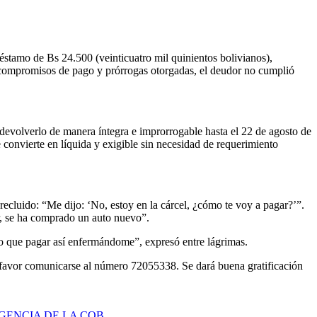
amo de Bs 24.500 (veinticuatro mil quinientos bolivianos),
 compromisos de pago y prórrogas otorgadas, el deudor no cumplió
volverlo de manera íntegra e improrrogable hasta el 22 de agosto de
 convierte en líquida y exigible sin necesidad de requerimiento
ecluido: “Me dijo: ‘No, estoy en la cárcel, ¿cómo te voy a pagar?’”.
r, se ha comprado un auto nuevo”.
do que pagar así enfermándome”, expresó entre lágrimas.
r favor comunicarse al número 72055338. Se dará buena gratificación
GENCIA DE LA COB