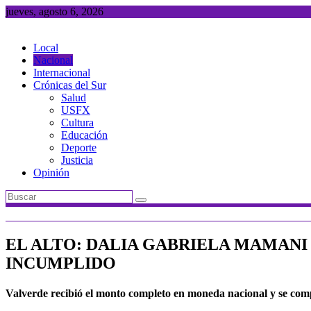
Saltar
jueves, agosto 6, 2026
al
contenido
Local
Nacional
Internacional
Crónicas del Sur
Salud
USFX
Cultura
Educación
Deporte
Justicia
Opinión
EL ALTO: DALIA GABRIELA MAMANI 
INCUMPLIDO
Valverde recibió el monto completo en moneda nacional y se comp