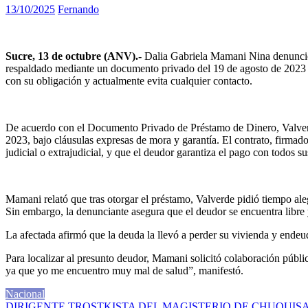
13/10/2025
Fernando
Sucre, 13 de octubre (ANV).-
Dalia Gabriela Mamani Nina denunció
respaldado mediante un documento privado del 19 de agosto de 2023 e
con su obligación y actualmente evita cualquier contacto.
De acuerdo con el Documento Privado de Préstamo de Dinero, Valverd
2023, bajo cláusulas expresas de mora y garantía. El contrato, firmad
judicial o extrajudicial, y que el deudor garantiza el pago con todos 
Mamani relató que tras otorgar el préstamo, Valverde pidió tiempo ale
Sin embargo, la denunciante asegura que el deudor se encuentra libre
La afectada afirmó que la deuda la llevó a perder su vivienda y ende
Para localizar al presunto deudor, Mamani solicitó colaboración públ
ya que yo me encuentro muy mal de salud”, manifestó.
Nacional
DIRIGENTE TROSTKISTA DEL MAGISTERIO DE CHUQUISA