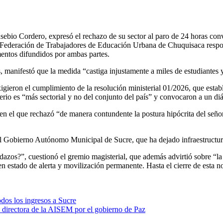
sebio Cordero, expresó el rechazo de su sector al paro de 24 horas con
la Federación de Trabajadores de Educación Urbana de Chuquisaca respond
mentos difundidos por ambas partes.
os, manifestó que la medida “castiga injustamente a miles de estudiantes 
igieron el cumplimiento de la resolución ministerial 01/2026, que estab
rio es “más sectorial y no del conjunto del país” y convocaron a un diá
en el que rechazó “de manera contundente la postura hipócrita del seño
del Gobierno Autónomo Municipal de Sucre, que ha dejado infraestruct
dazos?”, cuestionó el gremio magisterial, que además advirtió sobre “la 
en estado de alerta y movilización permanente. Hasta el cierre de esta 
odos los ingresos a Sucre
directora de la AISEM por el gobierno de Paz