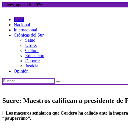
Saltar
jueves, agosto 6, 2026
al
contenido
Local
Nacional
Internacional
Crónicas del Sur
Salud
USFX
Cultura
Educación
Deporte
Justicia
Opinión
Sucre: Maestros califican a presidente de 
|| Los maestros señalaron que Cordero ha callado ante la inope
“paupérrimo”.