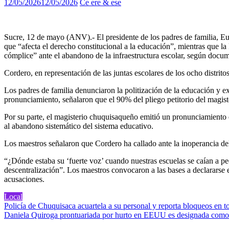
12/05/2026
12/05/2026
Ce ere & ese
Sucre, 12 de mayo (ANV).- El presidente de los padres de familia, Eu
que “afecta el derecho constitucional a la educación”, mientras que 
cómplice” ante el abandono de la infraestructura escolar, según docu
Cordero, en representación de las juntas escolares de los ocho distrit
Los padres de familia denunciaron la politización de la educación y ex
pronunciamiento, señalaron que el 90% del pliego petitorio del magiste
Por su parte, el magisterio chuquisaqueño emitió un pronunciamiento 
al abandono sistemático del sistema educativo.
Los maestros señalaron que Cordero ha callado ante la inoperancia 
“¿Dónde estaba su ‘fuerte voz’ cuando nuestras escuelas se caían a pe
descentralización”. Los maestros convocaron a las bases a declararse 
acusaciones.
Local
Navegación
Policía de Chuquisaca acuartela a su personal y reporta bloqueos en t
Daniela Quiroga prontuariada por hurto en EEUU es designada como 
de