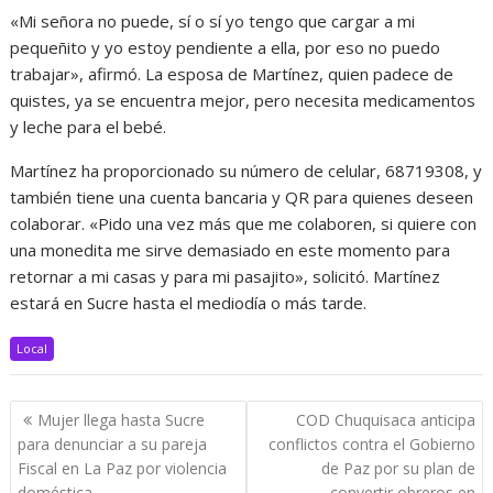
«Mi señora no puede, sí o sí yo tengo que cargar a mi
pequeñito y yo estoy pendiente a ella, por eso no puedo
trabajar», afirmó. La esposa de Martínez, quien padece de
quistes, ya se encuentra mejor, pero necesita medicamentos
y leche para el bebé.
Martínez ha proporcionado su número de celular, 68719308, y
también tiene una cuenta bancaria y QR para quienes deseen
colaborar. «Pido una vez más que me colaboren, si quiere con
una monedita me sirve demasiado en este momento para
retornar a mi casas y para mi pasajito», solicitó. Martínez
estará en Sucre hasta el mediodía o más tarde.
Local
Navegación
Mujer llega hasta Sucre
COD Chuquisaca anticipa
de
para denunciar a su pareja
conflictos contra el Gobierno
entradas
Fiscal en La Paz por violencia
de Paz por su plan de
doméstica
convertir obreros en