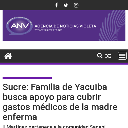
Saltar
al
contenido
Sucre: Familia de Yacuiba
busca apoyo para cubrir
gastos médicos de la madre
enferma
|| Martínez pertenece a la comunidad Sacabí.