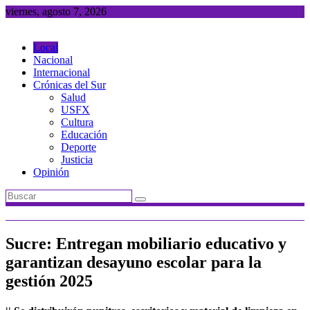
Saltar
viernes, agosto 7, 2026
al
contenido
Local
Nacional
Internacional
Crónicas del Sur
Salud
USFX
Cultura
Educación
Deporte
Justicia
Opinión
Sucre: Entregan mobiliario educativo y
garantizan desayuno escolar para la
gestión 2025