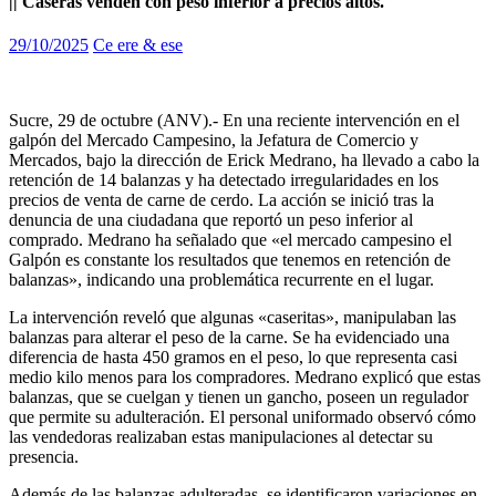
|| Caseras venden con peso inferior a precios altos.
29/10/2025
Ce ere & ese
Sucre, 29 de octubre (ANV).- En una reciente intervención en el
galpón del Mercado Campesino, la Jefatura de Comercio y
Mercados, bajo la dirección de Erick Medrano, ha llevado a cabo la
retención de 14 balanzas y ha detectado irregularidades en los
precios de venta de carne de cerdo. La acción se inició tras la
denuncia de una ciudadana que reportó un peso inferior al
comprado. Medrano ha señalado que «el mercado campesino el
Galpón es constante los resultados que tenemos en retención de
balanzas», indicando una problemática recurrente en el lugar.
La intervención reveló que algunas «caseritas», manipulaban las
balanzas para alterar el peso de la carne. Se ha evidenciado una
diferencia de hasta 450 gramos en el peso, lo que representa casi
medio kilo menos para los compradores. Medrano explicó que estas
balanzas, que se cuelgan y tienen un gancho, poseen un regulador
que permite su adulteración. El personal uniformado observó cómo
las vendedoras realizaban estas manipulaciones al detectar su
presencia.
Además de las balanzas adulteradas, se identificaron variaciones en