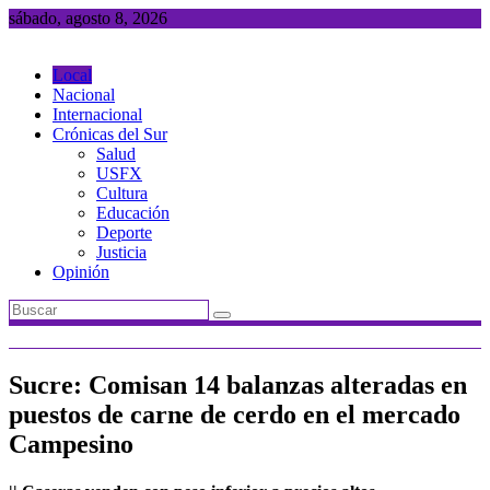
Saltar
sábado, agosto 8, 2026
al
contenido
Local
Nacional
Internacional
Crónicas del Sur
Salud
USFX
Cultura
Educación
Deporte
Justicia
Opinión
Sucre: Comisan 14 balanzas alteradas en
puestos de carne de cerdo en el mercado
Campesino