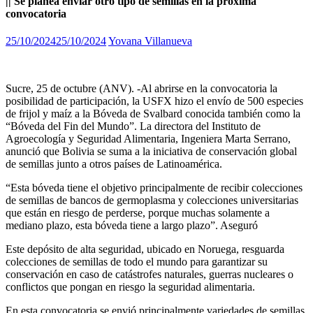
|| Se planea enviar otro tipo de semillas en la próxima
convocatoria
25/10/2024
25/10/2024
Yovana Villanueva
Sucre, 25 de octubre (ANV). -Al abrirse en la convocatoria la
posibilidad de participación, la USFX hizo el envío de 500 especies
de frijol y maíz a la Bóveda de Svalbard conocida también como la
“Bóveda del Fin del Mundo”. La directora del Instituto de
Agroecología y Seguridad Alimentaria, Ingeniera Marta Serrano,
anunció que Bolivia se suma a la iniciativa de conservación global
de semillas junto a otros países de Latinoamérica.
“Esta bóveda tiene el objetivo principalmente de recibir colecciones
de semillas de bancos de germoplasma y colecciones universitarias
que están en riesgo de perderse, porque muchas solamente a
mediano plazo, esta bóveda tiene a largo plazo”. Aseguró
Este depósito de alta seguridad, ubicado en Noruega, resguarda
colecciones de semillas de todo el mundo para garantizar su
conservación en caso de catástrofes naturales, guerras nucleares o
conflictos que pongan en riesgo la seguridad alimentaria.
En esta convocatoria se envió principalmente variedades de semillas