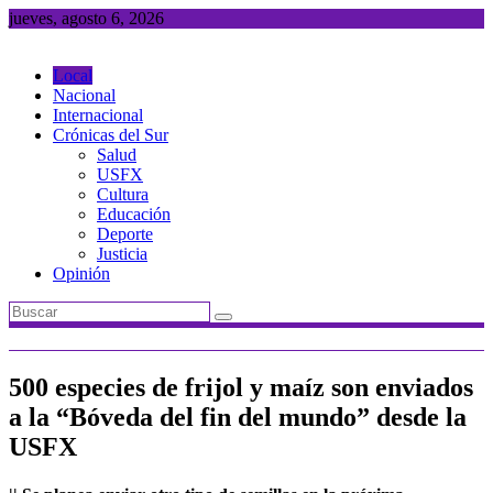
Saltar
jueves, agosto 6, 2026
al
contenido
Local
Nacional
Internacional
Crónicas del Sur
Salud
USFX
Cultura
Educación
Deporte
Justicia
Opinión
500 especies de frijol y maíz son enviados
a la “Bóveda del fin del mundo” desde la
USFX