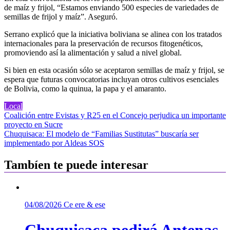
de maíz y frijol, “Estamos enviando 500 especies de variedades de
semillas de frijol y maíz”. Aseguró.
Serrano explicó que la iniciativa boliviana se alinea con los tratados
internacionales para la preservación de recursos fitogenéticos,
promoviendo así la alimentación y salud a nivel global.
Si bien en esta ocasión sólo se aceptaron semillas de maíz y frijol, se
espera que futuras convocatorias incluyan otros cultivos esenciales
de Bolivia, como la quinua, la papa y el amaranto.
Local
Navegación
Coalición entre Evistas y R25 en el Concejo perjudica un importante
proyecto en Sucre
de
Chuquisaca: El modelo de “Familias Sustitutas” buscaría ser
entradas
implementado por Aldeas SOS
Tambíen te puede interesar
04/08/2026
Ce ere & ese
Chuquisaca pedirá Antenas