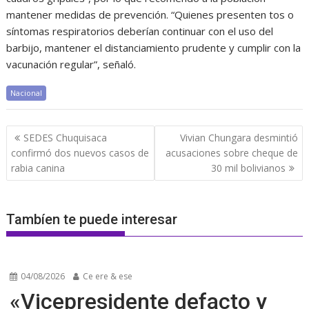
mantener medidas de prevención. “Quienes presenten tos o
síntomas respiratorios deberían continuar con el uso del
barbijo, mantener el distanciamiento prudente y cumplir con la
vacunación regular”, señaló.
Nacional
Navegación
SEDES Chuquisaca
Vivian Chungara desmintió
de
confirmó dos nuevos casos de
acusaciones sobre cheque de
entradas
rabia canina
30 mil bolivianos
Tambíen te puede interesar
04/08/2026
Ce ere & ese
«Vicepresidente defacto y