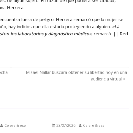
s, de algún sujeto. En razón de que pudiera ser citado»,
iana Herrera.
ncuentra fuera de peligro. Herrera remarcó que la mujer se
, hay indicios que ella estaría protegiendo a alguien.
«La
sten los laboratorios y diagnóstico médico»
, remarcó. || Red
echa
Misael Nallar buscará obtener su libertad hoy en una
audiencia virtual
Ce ere & ese
23/07/2026
Ce ere & ese