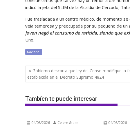
consideramos que tal vez hay un temor a dar nombre
indicó la jefa del SLIM de la Alcaldía de Cercado, Tat
Fue trasladada a un centro médico, de momento se e
veía temerosa y preocupada por su pequeño de un año
joven negó el consumo de raticida, siendo que exi
Uno.
Nacional
Navegación
Gobierno descarta que ley del Censo modifique la f
de
establecida en el Decreto Supremo 4824
entradas
Tambíen te puede interesar
04/08/2026
Ce ere & ese
04/08/2026