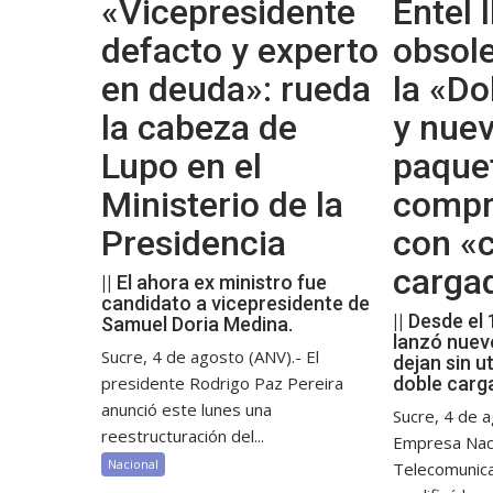
«Vicepresidente
Entel l
defacto y experto
obsol
en deuda»: rueda
la «Do
la cabeza de
y nue
Lupo en el
paque
Ministerio de la
compr
Presidencia
con «c
carga
|| El ahora ex ministro fue
candidato a vicepresidente de
|| Desde el
Samuel Doria Medina.
lanzó nuev
Sucre, 4 de agosto (ANV).- El
dejan sin ut
presidente Rodrigo Paz Pereira
doble carg
anunció este lunes una
Sucre, 4 de a
reestructuración del...
Empresa Nac
Nacional
Telecomunic