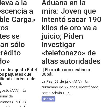
leva a la
Aduana en la
escencia a
mira: Joven que
ble Carga»
intentó sacar 190
vos
kilos de oro va a
tes se
juicio; Piden
an sólo
investigar
rédito
«telefonazo» de
do»
altas autoridades
 1ro de agosto Entel
|| El oro iba con destino a
os paquetes que
Dubái.
ilidad el crédito de
La Paz, 23 de julio (ANV).- Un
a.
ciudadano de 22 años, identificado
gosto (ANV).- La
como Adrián L. R.,...
ional de
Nacional
aciones (ENTEL)