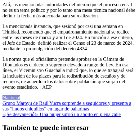
Allí, las mencionadas autoridades definieron que el proceso censal
no es un tema político y por lo tanto una mesa técnica nacional debe
definir la fecha más adecuada para su realización.
La mencionada instancia, que sesionó por casi una semana en
Trinidad, recomendó que el empadronamiento nacional se realice
entre los meses de marzo y abril de 2024. En función a ese criterio,
el Jefe de Estado, definió realizar el Censo el 23 de marzo de 2024,
mediante la promulgación del decreto 4824.
La norma que el oficialismo pretende aprobar en la Cámara de
Diputados es el decreto supremo elevado a rango de Ley. En esa
línea, el Viceministro Guachalla indicó que, lo que se trabajará será
la inclusión de los plazos para la redistribución de escaños y de
recursos, de acuerdo a los datos sobre población que surjan del
evento estadístico. || AEP
Nacional
Navegación
Grupo Maroyu de Raúl Yucra sorprende a seguidores y presenta a
sus “lindos chiquillos” en lugar de bailarinas
de
«¡Se desvaneció!» Una mujer sufrió un aborto en plena calle
entradas
Tambíen te puede interesar