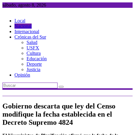
Saltar
sábado, agosto 8, 2026
al
contenido
Local
Nacional
Internacional
Crónicas del Sur
Salud
USFX
Cultura
Educación
Deporte
Justicia
Opinión
Gobierno descarta que ley del Censo
modifique la fecha establecida en el
Decreto Supremo 4824