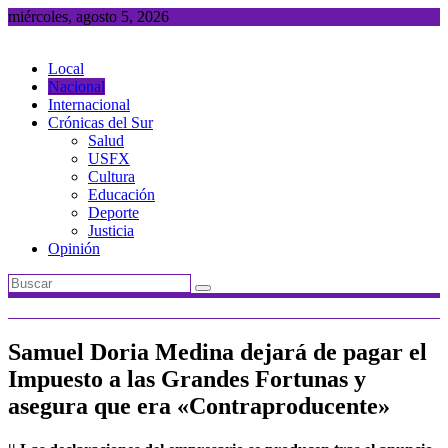
Saltar
miércoles, agosto 5, 2026
al
contenido
Local
Nacional
Internacional
Crónicas del Sur
Salud
USFX
Cultura
Educación
Deporte
Justicia
Opinión
Samuel Doria Medina dejará de pagar el
Impuesto a las Grandes Fortunas y
asegura que era «Contraproducente»