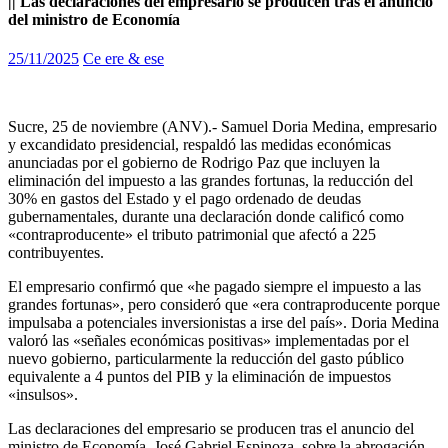
|| Las declaraciones del empresario se producen tras el anuncio
del ministro de Economía
25/11/2025
Ce ere & ese
Sucre, 25 de noviembre (ANV).- Samuel Doria Medina, empresario
y excandidato presidencial, respaldó las medidas económicas
anunciadas por el gobierno de Rodrigo Paz que incluyen la
eliminación del impuesto a las grandes fortunas, la reducción del
30% en gastos del Estado y el pago ordenado de deudas
gubernamentales, durante una declaración donde calificó como
«contraproducente» el tributo patrimonial que afectó a 225
contribuyentes.
El empresario confirmó que «he pagado siempre el impuesto a las
grandes fortunas», pero consideró que «era contraproducente porque
impulsaba a potenciales inversionistas a irse del país». Doria Medina
valoró las «señales económicas positivas» implementadas por el
nuevo gobierno, particularmente la reducción del gasto público
equivalente a 4 puntos del PIB y la eliminación de impuestos
«insulsos».
Las declaraciones del empresario se producen tras el anuncio del
ministro de Economía, José Gabriel Espinoza, sobre la abrogación