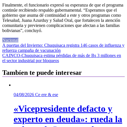
Finalmente, el funcionario expresó su esperanza de que el programa
continúe recibiendo respaldo gubernamental. “Esperamos que el
gobierno que asuma dé continuidad a este y otros programas como
Telesalud, Juana Azurduy y Salud Oral, que fortalecen la atención
comunitaria y previenen complicaciones que afectan a las familias
bolivianas”, concluyó.
Nacional
Navegación
A puertas del Invierno: Chuquisaca registra 146 casos de influenza y
refuerza campaña de vacunación
de
CAINCO-Chuquisaca estima pérdidas de más de Bs 3 millones en
entradas
el sector industrial por bloqueos
Tambíen te puede interesar
04/08/2026
Ce ere & ese
«Vicepresidente defacto y
experto en deuda»: rueda la