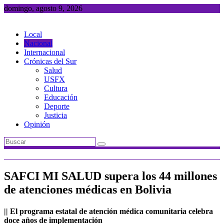
Saltar
domingo, agosto 9, 2026
al
contenido
Local
Nacional
Internacional
Crónicas del Sur
Salud
USFX
Cultura
Educación
Deporte
Justicia
Opinión
SAFCI MI SALUD supera los 44 millones
de atenciones médicas en Bolivia
|| El programa estatal de atención médica comunitaria celebra
doce años de implementación