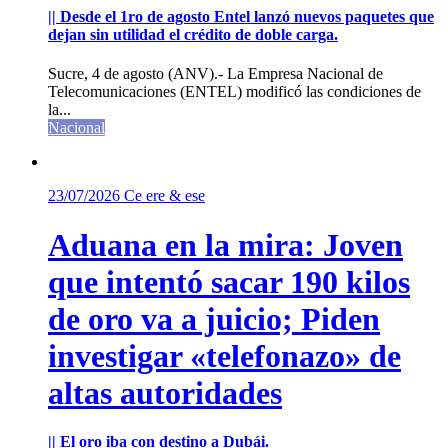
|| Desde el 1ro de agosto Entel lanzó nuevos paquetes que
dejan sin utilidad el crédito de doble carga.
Sucre, 4 de agosto (ANV).- La Empresa Nacional de
Telecomunicaciones (ENTEL) modificó las condiciones de
la...
Nacional
23/07/2026
Ce ere & ese
Aduana en la mira: Joven
que intentó sacar 190 kilos
de oro va a juicio; Piden
investigar «telefonazo» de
altas autoridades
|| El oro iba con destino a Dubái.