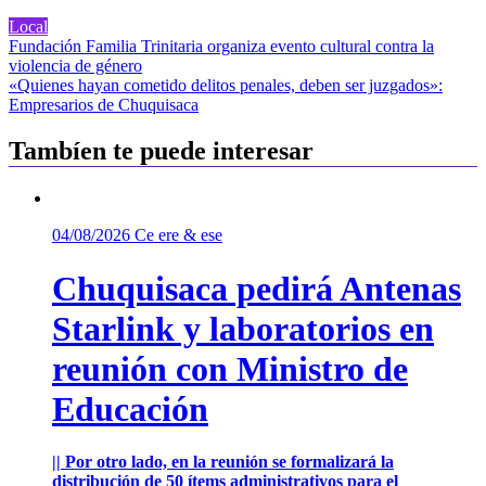
Local
Navegación
Fundación Familia Trinitaria organiza evento cultural contra la
violencia de género
de
«Quienes hayan cometido delitos penales, deben ser juzgados»:
entradas
Empresarios de Chuquisaca
Tambíen te puede interesar
04/08/2026
Ce ere & ese
Chuquisaca pedirá Antenas
Starlink y laboratorios en
reunión con Ministro de
Educación
|| Por otro lado, en la reunión se formalizará la
distribución de 50 ítems administrativos para el