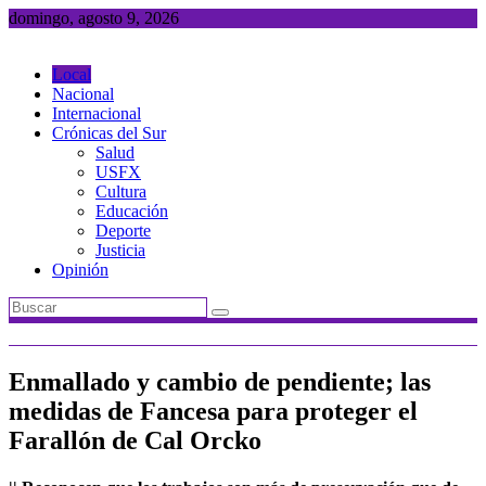
Saltar
domingo, agosto 9, 2026
al
contenido
Local
Nacional
Internacional
Crónicas del Sur
Salud
USFX
Cultura
Educación
Deporte
Justicia
Opinión
Enmallado y cambio de pendiente; las
medidas de Fancesa para proteger el
Farallón de Cal Orcko