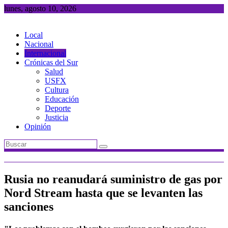
Saltar
lunes, agosto 10, 2026
al
contenido
Local
Nacional
Internacional
Crónicas del Sur
Salud
USFX
Cultura
Educación
Deporte
Justicia
Opinión
Rusia no reanudará suministro de gas por
Nord Stream hasta que se levanten las
sanciones