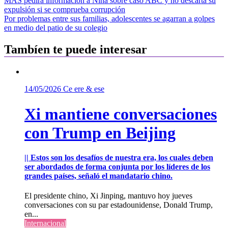
Navegación
MAS pedirá información a Nina sobre caso ABC y no descarta su
expulsión si se comprueba corrupción
de
Por problemas entre sus familias, adolescentes se agarran a golpes
entradas
en medio del patio de su colegio
Tambíen te puede interesar
14/05/2026
Ce ere & ese
Xi mantiene conversaciones
con Trump en Beijing
|| Estos son los desafíos de nuestra era, los cuales deben
ser abordados de forma conjunta por los líderes de los
grandes países, señaló el mandatario chino.
El presidente chino, Xi Jinping, mantuvo hoy jueves
conversaciones con su par estadounidense, Donald Trump,
en...
Internacional