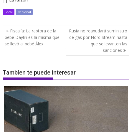
Local
Nacional
Navegación
Fiscalía: La raptora de la
Rusia no reanudará suministro
de
bebé Daylín es la misma que
de gas por Nord Stream hasta
entradas
se llevó al bebé Álex
que se levanten las
sanciones
Tambíen te puede interesar