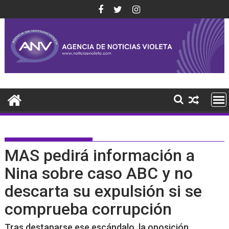
Saltar
al
contenido
MAS pedirá información a
Nina sobre caso ABC y no
descarta su expulsión si se
comprueba corrupción
Tras destaparse ese escándalo, la oposición