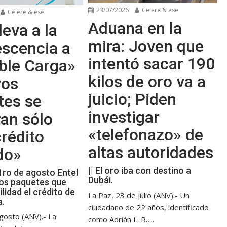
23/07/2026
Ce ere & ese
Ce ere & ese
Aduana en la
leva a la
mira: Joven que
escencia a
intentó sacar 190
ble Carga»
kilos de oro va a
vos
juicio; Piden
tes se
investigar
an sólo
«telefonazo» de
rédito
altas autoridades
do»
|| El oro iba con destino a
 1ro de agosto Entel
Dubái.
os paquetes que
ilidad el crédito de
La Paz, 23 de julio (ANV).- Un
a.
ciudadano de 22 años, identificado
gosto (ANV).- La
como Adrián L. R.,...